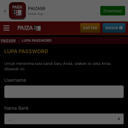
PAIZA99
×
Download
Mobile App
DAFTAR
MASUK
PAIZA99
LUPA PASSWORD
LUPA PASSWORD
Untuk menerima kata sandi baru Anda, silakan isi data Anda
dibawah ini.
Username
Nama Bank