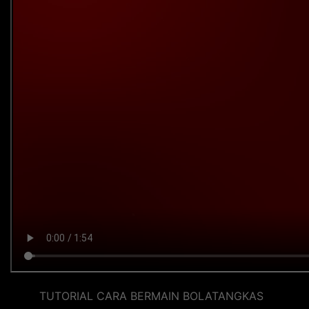
TUTORIAL CARA BERMAIN BOLATANGKAS