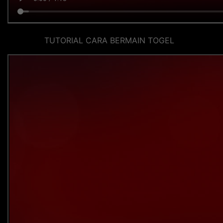
TUTORIAL CARA BERMAIN TOGEL