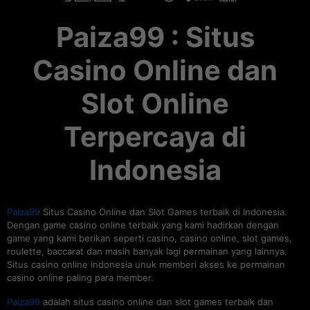
Paiza99 : Situs
Casino Online dan
Slot Online
Terpercaya di
Indonesia
Paiza99
Situs Casino Online dan Slot Games terbaik di Indonesia.
Dengan game casino online terbaik yang kami hadirkan dengan
game yang kami berikan seperti casino, casino online, slot games,
roulette, baccarat dan masih banyak lagi permainan yang lainnya.
Situs casino online indonesia unuk memberi akses ke permainan
casino online paling para member.
Paiza99
adalah situs casino online dan slot games terbaik dan