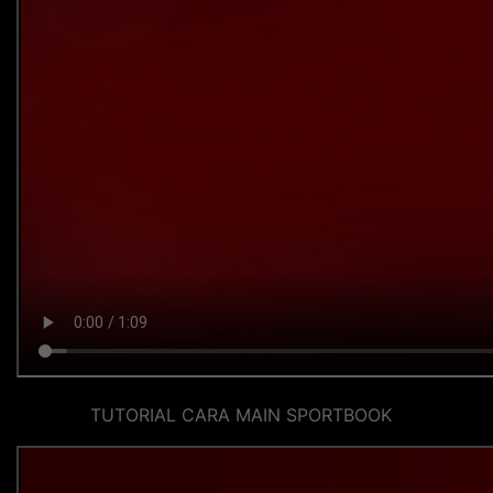
TUTORIAL CARA MAIN SPORTBOOK