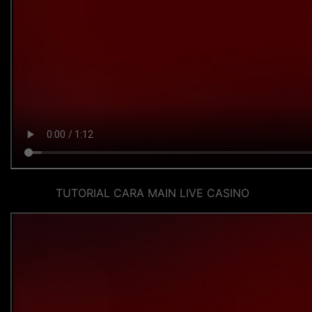
TUTORIAL CARA MAIN LIVE CASINO