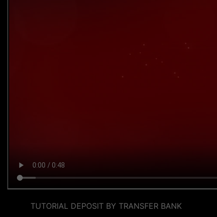
TUTORIAL DEPOSIT BY TRANSFER BANK