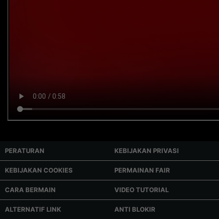
PERATURAN
KEBIJAKAN PRIVASI
KEBIJAKAN COOKIES
PERMAINAN FAIR
CARA BERMAIN
VIDEO TUTORIAL
ALTERNATIF LINK
ANTI BLOKIR