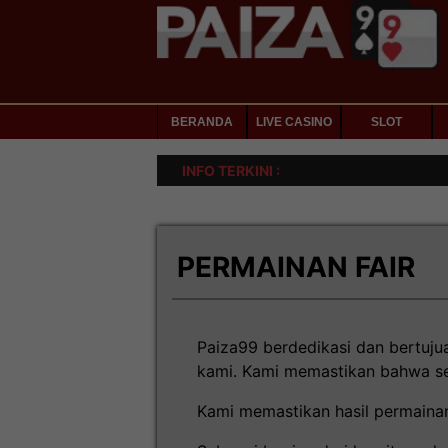
BERANDA
LIVE CASINO
SLOT
INFO TERKINI :
PERMAINAN FAIR
Paiza99 berdedikasi dan bertuj
kami. Kami memastikan bahwa se
Kami memastikan hasil permainan 