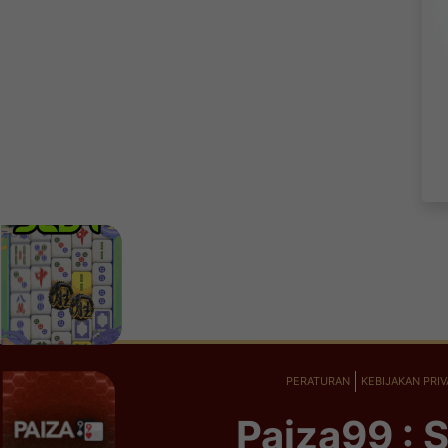
PERATURAN
KEBIJAKAN PRIV
Paiza99 : 