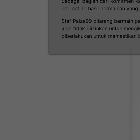
Sebagai bagian dari komitmen k
dari setiap hasil permainan yang
Staf Paiza99 dilarang bermain p
juga tidak diizinkan untuk mengi
diberlakukan untuk memastikan 